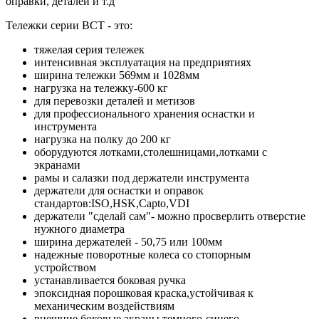
оправки, деталей и т.д
Тележки серии ВСТ - это:
тяжелая серия тележек
интенсивная эксплуатация на предприятиях
ширина тележки 569мм и 1028мм
нагрузка на тележку-600 кг
для перевозки деталей и метизов
для профессионального хранения оснастки и
инструмента
нагрузка на полку до 200 кг
оборудуются лотками,столешницами,лотками с
экранами
рамы и салазки под держатели инструмента
держатели для оснастки и оправок
стандартов:ISO,HSK,Capto,VDI
держатели "сделай сам"- можно просверлить отверстие
нужного диаметра
ширина держателей - 50,75 или 100мм
надежные поворотные колеса со стопорным
устройством
устанавливается боковая ручка
эпоксидная порошковая краска,устойчивая к
механическим воздействиям
внешние боковые экраны темного-синего