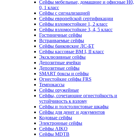
Сейфы мебельные, домашние и офисные Н0,
0, 1 класс
Сейфы с сигнализацией
Сейфы европейской сертификации
Сейфы взломостойкие 1, 2 класс
Сейфы взломостойкие 3, 4, 5 класс
Гостиничные сейфы
Встраиваемые сейфы
Сейфы банковские ЛС-БТ
Сейфы кассовые ВМ I, II класс
Эксклюзивные сейфы
Депозитные ячейки
Депозитные сейфы
SMART боксы и сейфы
Огнестойкие сейфы FRS
Темпокассы
Сейфы оружейные
Сейфы, сочетающие огнестойкость и
устойчивость к взлому
Сейфы и толстолистовые шкафы
Сейфы для денег и документов
Кодовые сейфы
Электронные сейфы
Сейфы AIKO
Сейфы MDTB