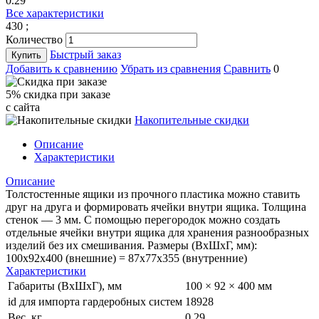
0.29
Все характеристики
430
;
Количество
Быстрый заказ
Купить
Добавить к сравнению
Убрать из сравнения
Сравнить
0
5% cкидка при заказе
с сайта
Накопительные скидки
Описание
Характеристики
Описание
Толстостенные ящики из прочного пластика можно ставить
друг на друга и формировать ячейки внутри ящика. Толщина
стенок — 3 мм. С помощью перегородок можно создать
отдельные ячейки внутри ящика для хранения разнообразных
изделий без их смешивания. Размеры (ВхШхГ, мм):
100x92х400 (внешние) = 87х77х355 (внутренние)
Характеристики
Габариты (ВхШхГ), мм
100 × 92 × 400 мм
id для импорта гардеробных систем
18928
Вес, кг
0.29