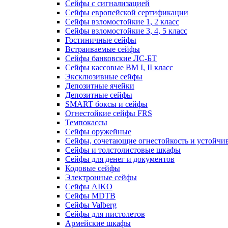
Сейфы с сигнализацией
Сейфы европейской сертификации
Сейфы взломостойкие 1, 2 класс
Сейфы взломостойкие 3, 4, 5 класс
Гостиничные сейфы
Встраиваемые сейфы
Сейфы банковские ЛС-БТ
Сейфы кассовые ВМ I, II класс
Эксклюзивные сейфы
Депозитные ячейки
Депозитные сейфы
SMART боксы и сейфы
Огнестойкие сейфы FRS
Темпокассы
Сейфы оружейные
Сейфы, сочетающие огнестойкость и устойчив
Сейфы и толстолистовые шкафы
Сейфы для денег и документов
Кодовые сейфы
Электронные сейфы
Сейфы AIKO
Сейфы MDTB
Сейфы Valberg
Сейфы для пистолетов
Армейские шкафы