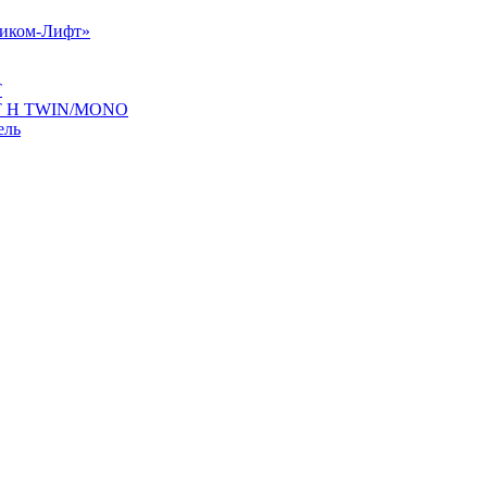
Диком-Лифт»
Т
ИФТ H TWIN/MONO
ель