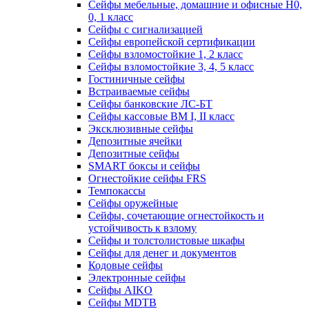
Сейфы мебельные, домашние и офисные Н0,
0, 1 класс
Сейфы с сигнализацией
Сейфы европейской сертификации
Сейфы взломостойкие 1, 2 класс
Сейфы взломостойкие 3, 4, 5 класс
Гостиничные сейфы
Встраиваемые сейфы
Сейфы банковские ЛС-БТ
Сейфы кассовые ВМ I, II класс
Эксклюзивные сейфы
Депозитные ячейки
Депозитные сейфы
SMART боксы и сейфы
Огнестойкие сейфы FRS
Темпокассы
Сейфы оружейные
Сейфы, сочетающие огнестойкость и
устойчивость к взлому
Сейфы и толстолистовые шкафы
Сейфы для денег и документов
Кодовые сейфы
Электронные сейфы
Сейфы AIKO
Сейфы MDTB