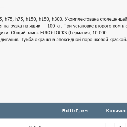
5, h75, h75, h150, h150, h300. Укомплектована столешницей
 нагрузка на ящик — 100 кг. При установке второго компл
щики. Общий замок EURO-LOCKS (Германия, 10 000
идывания. Тумба окрашена эпоксидной порошковой краской
ВхШхГ, мм
Количес