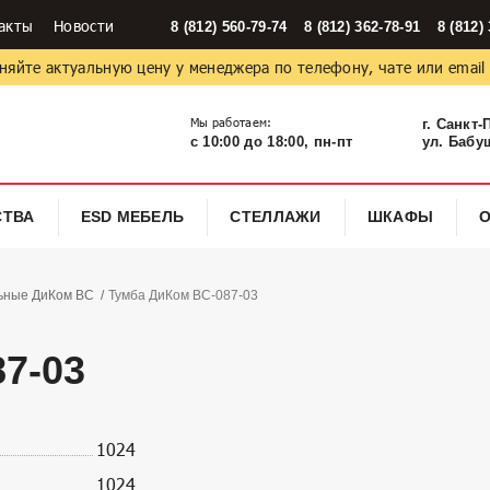
акты
Новости
8 (812) 560-79-74
8 (812) 362-78-91
8 (812)
няйте актуальную цену у менеджера по телефону, чате или email
Мы работаем:
г. Санкт-
с 10:00 до 18:00, пн-пт
ул. Бабуш
СТВА
ESD МЕБЕЛЬ
СТЕЛЛАЖИ
ШКАФЫ
ьные ДиКом ВС
Тумба ДиКом ВС-087-03
7-03
1024
1024