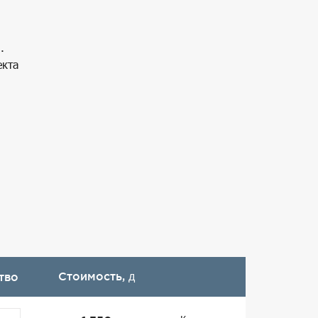
.
екта
.
Стоимость,
тво
д