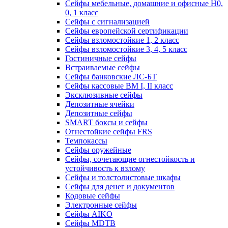
Сейфы мебельные, домашние и офисные Н0,
0, 1 класс
Сейфы с сигнализацией
Сейфы европейской сертификации
Сейфы взломостойкие 1, 2 класс
Сейфы взломостойкие 3, 4, 5 класс
Гостиничные сейфы
Встраиваемые сейфы
Сейфы банковские ЛС-БТ
Сейфы кассовые ВМ I, II класс
Эксклюзивные сейфы
Депозитные ячейки
Депозитные сейфы
SMART боксы и сейфы
Огнестойкие сейфы FRS
Темпокассы
Сейфы оружейные
Сейфы, сочетающие огнестойкость и
устойчивость к взлому
Сейфы и толстолистовые шкафы
Сейфы для денег и документов
Кодовые сейфы
Электронные сейфы
Сейфы AIKO
Сейфы MDTB