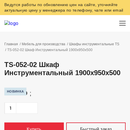
Ведутся работы по обновлению цен на сайте, уточняйте
актуальную цену у менеджера по телефону, чате или email
Главная
Мебель для производства
Шкафы инструментальные TS
TS-052-02 Шкаф Инструментальный 1900х950х500
TS-052-02 Шкаф
Инструментальный 1900х950х500
27 400
НОВИНКА
;
Быстрый заказ
Купить