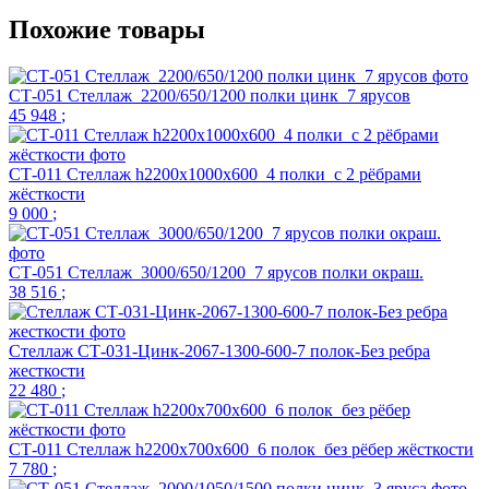
Похожие товары
СТ-051 Стеллаж_2200/650/1200 полки цинк_7 ярусов
45 948
;
СТ-011 Стеллаж h2200х1000х600_4 полки_с 2 рёбрами
жёсткости
9 000
;
СТ-051 Стеллаж_3000/650/1200_7 ярусов полки окраш.
38 516
;
Стеллаж СТ-031-Цинк-2067-1300-600-7 полок-Без ребра
жесткости
22 480
;
СТ-011 Стеллаж h2200х700х600_6 полок_без рёбер жёсткости
7 780
;