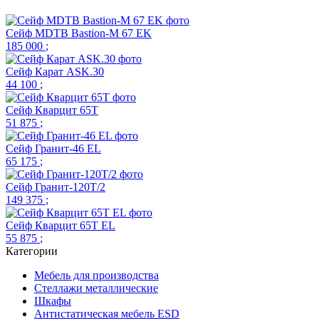
Сейф MDTB Bastion-M 67 EK
185 000
;
Сейф Карат ASK.30
44 100
;
Сейф Кварцит 65Т
51 875
;
Сейф Гранит-46 EL
65 175
;
Сейф Гранит-120Т/2
149 375
;
Сейф Кварцит 65Т EL
55 875
;
Категории
Мебель для производства
Стеллажи металлические
Шкафы
Антистатическая мебель ESD