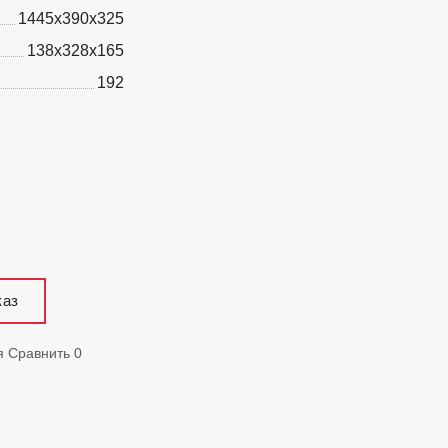
1445x390x325
138x328x165
192
каз
я
Сравнить
0