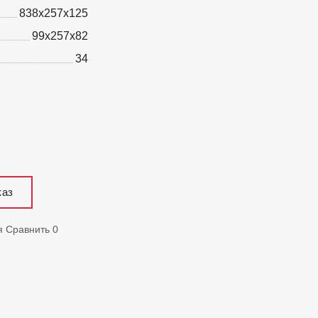
838x257x125
99x257x82
34
каз
я
Сравнить
0