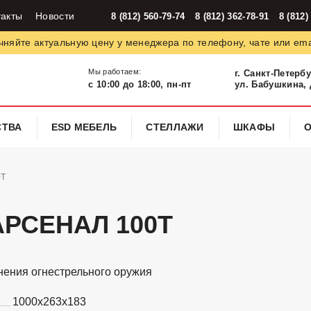
такты
Новости
8 (812) 560-79-74
8 (812) 362-78-91
8 (812)
чняйте актуальную цену у менеджера по телефону, чате или ema
Мы работаем:
г. Санкт-Петерб
с 10:00 до 18:00, пн-пт
ул. Бабушкина, д
СТВА
ESD МЕБЕЛЬ
СТЕЛЛАЖИ
ШКАФЫ
0T
АРСЕНАЛ 100Т
нения огнестрельного оружия
1000x263x183