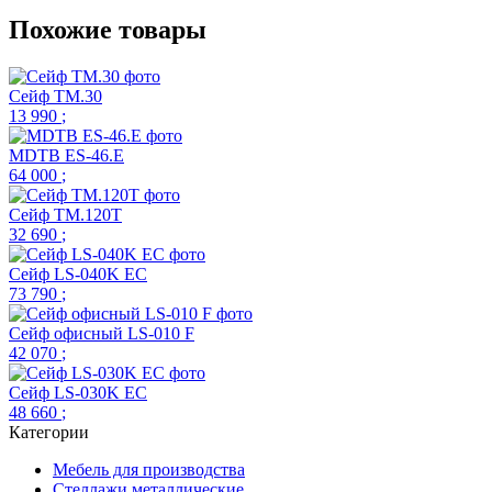
Похожие товары
Сейф TM.30
13 990
;
МDТВ ES-46.E
64 000
;
Сейф TM.120Т
32 690
;
Сейф LS-040K EC
73 790
;
Сейф офисный LS-010 F
42 070
;
Сейф LS-030K EC
48 660
;
Категории
Мебель для производства
Стеллажи металлические