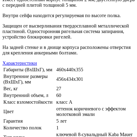
с передней плитой толщиной 5 мм.
Внутри сейфа находится регулируемая по высоте полка.
Защищен от высверливания твердосплавной металлической
пластиной. Односторонняя ригельная система запирания,
устройство блокировки ригелей.
На задней стенке и в днище корпуса расположены отверстия
для крепления анкерными болтами.
Характеристики
Габариты (ВхШхГ), мм
460х440х355
Внутренние размеры
456х434х301
(ВхШхГ), мм
Вес, кг
27
Внутренний объем, л
60
Класс взломостойкости
класс A
оттенок коричневого с эффектом
Цвет
молотковой эмали
Гарантия
5 лет
Количество полок
1
ключевой 8-сувальдный Kaba Mauer