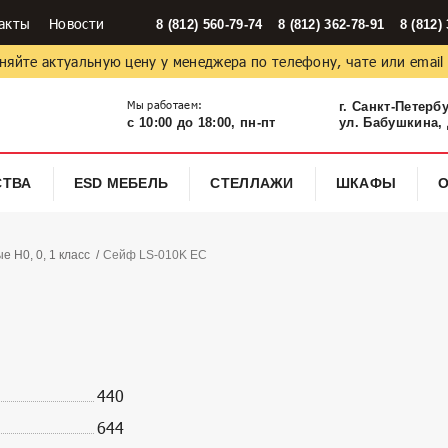
акты
Новости
8 (812) 560-79-74
8 (812) 362-78-91
8 (812)
няйте актуальную цену у менеджера по телефону, чате или email
Мы работаем:
г. Санкт-Петерб
с 10:00 до 18:00, пн-пт
ул. Бабушкина, д
СТВА
ESD МЕБЕЛЬ
СТЕЛЛАЖИ
ШКАФЫ
 Н0, 0, 1 класс
Сейф LS-010K EC
440
644