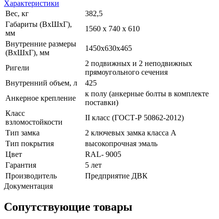
Характеристики
Вес, кг
382,5
Габариты (ВхШхГ),
1560 x 740 x 610
мм
Внутренние размеры
1450х630х465
(ВхШхГ), мм
2 подвижных и 2 неподвижных
Ригели
прямоугольного сечения
Внутренний объем, л
425
к полу (анкерные болты в комплекте
Анкерное крепление
поставки)
Класс
II класс (ГОСТ-Р 50862-2012)
взломостойкости
Тип замка
2 ключевых замка класса А
Тип покрытия
высокопрочная эмаль
Цвет
RAL- 9005
Гарантия
5 лет
Производитель
Предприятие ДВК
Документация
Сопутствующие товары