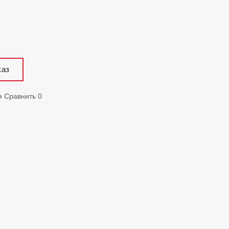
каз
я
Сравнить
0