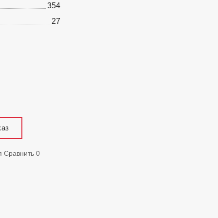
354
27
каз
я
Сравнить
0