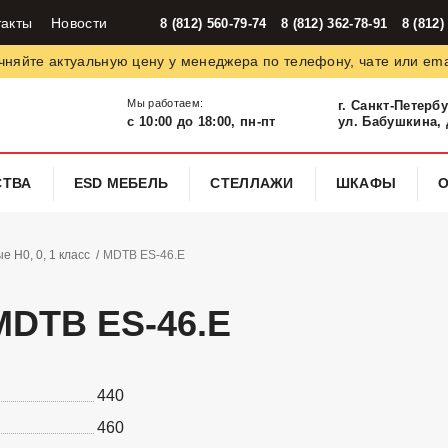
такты
Новости
8 (812) 560-79-74
8 (812) 362-78-91
8 (812)
чняйте актуальную цену у менеджера по телефону, чате или ema
Мы работаем:
г. Санкт-Петерб
с 10:00 до 18:00, пн-пт
ул. Бабушкина, д
СТВА
ESD МЕБЕЛЬ
СТЕЛЛАЖИ
ШКАФЫ
 Н0, 0, 1 класс
МDТВ ES-46.E
DТВ ES-46.E
440
460